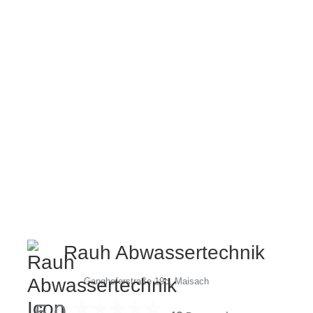
Rauh Abwassertechnik
Ganghoferstraße 19c, Maisach
5,0