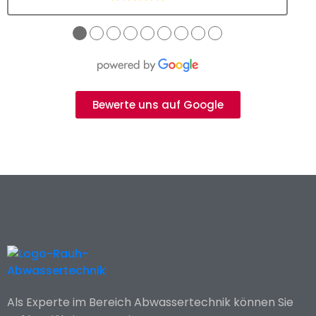
●
●
●
●
●
●
●
●
●
Bewerte uns auf Google
Als Experte im Bereich Abwassertechnik können Sie